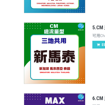
5.C
可用Ch
E
6.C