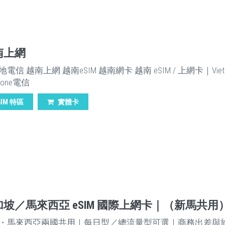
南上網
電信 越南上網 越南eSIM 越南網卡 越南 eSIM / 上網卡｜Viett
fone電信
SIM 特區
實體卡
新加坡／馬來西亞 eSIM 國際上網卡｜（新馬共用
・馬來西亞兩國共用｜每日型／總流量型可選｜商務出差與