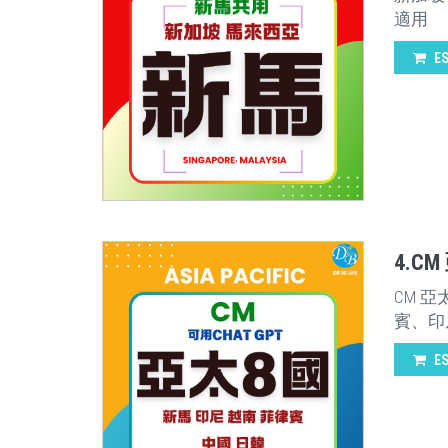
適用
E
4.C
CM 
賓、印尼
E