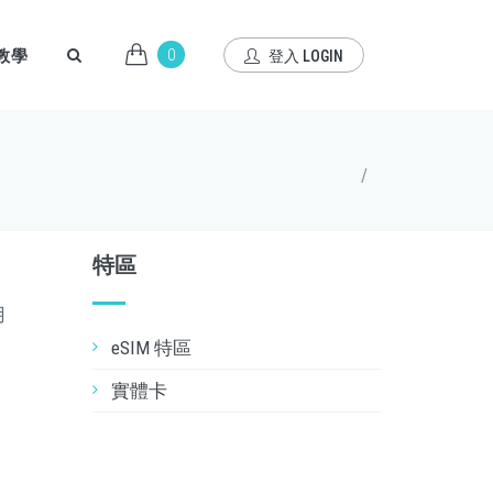
0
 教學
登入 LOGIN
/
特區
用
eSIM 特區
實體卡