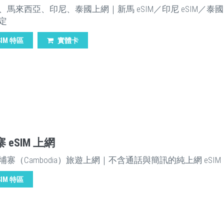
、馬來西亞、印尼、泰國上網｜新馬 eSIM／印尼 eSIM／泰國 e
定
SIM 特區
實體卡
 eSIM 上網
埔寨（Cambodia）旅遊上網｜不含通話與簡訊的純上網 eSIM
SIM 特區