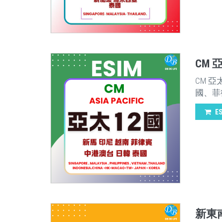
CM 
CM 
國、菲
E
新東南