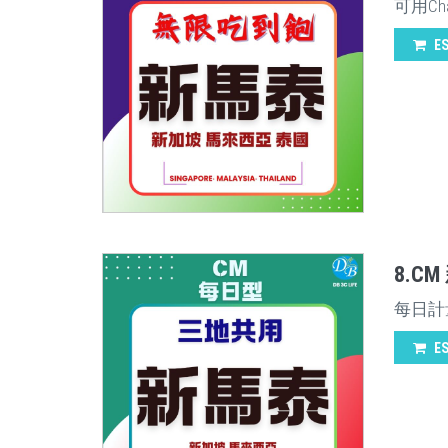
可用Ch
E
8.C
每日計量
E