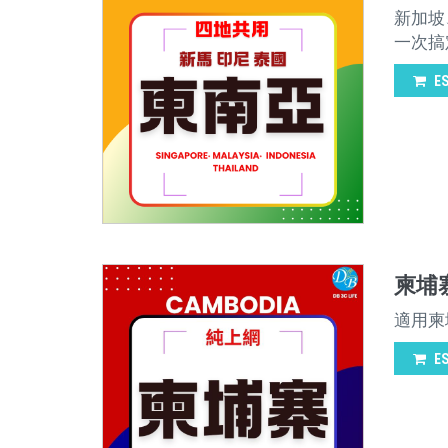
新加坡
一次搞
E
柬埔寨
適用柬
E