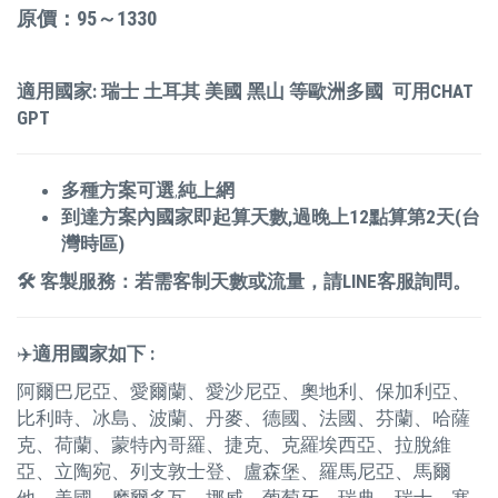
原價：95～1330
適用國家:
瑞士 土耳其 美國 黑山 等歐洲多國 可用CHAT
GPT
多種方案可選
,
純上網
到達方案內國家即起算天數,過晚上12點算第2天(台
灣時區)
🛠 客製服務：若需客制天數或流量，請LINE客服詢問。
✈️
適用國家如下 :
阿爾巴尼亞、愛爾蘭、愛沙尼亞、奧地利、保加利亞、
比利時、冰島、波蘭、丹麥、德國、法國、芬蘭、哈薩
克、荷蘭、蒙特內哥羅、捷克、克羅埃西亞、拉脫維
亞、立陶宛、列支敦士登、盧森堡、羅馬尼亞、馬爾
他、美國、摩爾多瓦、挪威、葡萄牙、瑞典、瑞士、塞