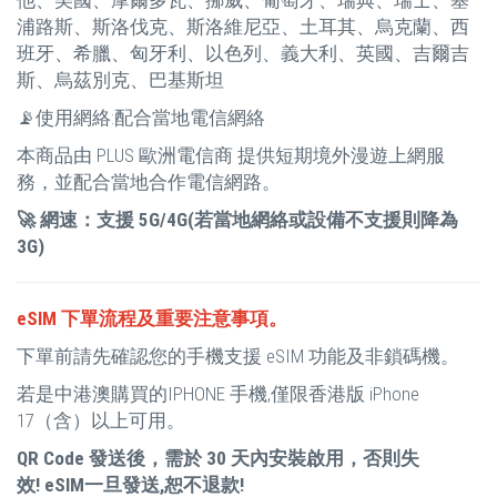
浦路斯、斯洛伐克、斯洛維尼亞、土耳其、烏克蘭、西
班牙、希臘、匈牙利、以色列、義大利、英國、吉爾吉
斯、烏茲別克、巴基斯坦
📡使用網絡:配合當地電信網絡
本商品由 PLUS 歐洲電信商 提供短期境外漫遊上網服
務，並配合當地合作電信網路。
🚀 網速：支援 5G/4G(若當地網絡或設備不支援則降為
3G)
eSIM 下單流程及重要注意事項。
下單前請先確認您的手機支援 eSIM 功能及非鎖碼機。
若是中港澳購買的IPHONE 手機,僅限香港版 iPhone
17（含）以上可用。
QR Code 發送後，需於 30 天內安裝啟用，否則失
效!
eSIM一旦發送,恕不退款!