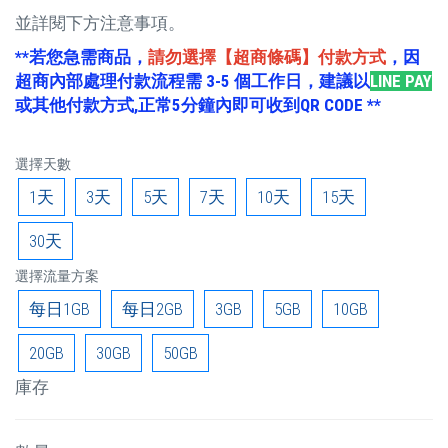
並詳閱下方注意事項。
**若您急需商品，
請勿選擇【超商條碼】付款方式
，因
超商內部處理付款流程需 3-5 個工作日，建議以
LINE PAY
或其他付款方式,正常5分鐘內即可收到QR CODE **
選擇天數
1天
3天
5天
7天
10天
15天
30天
選擇流量方案
每日1GB
每日2GB
3GB
5GB
10GB
20GB
30GB
50GB
庫存