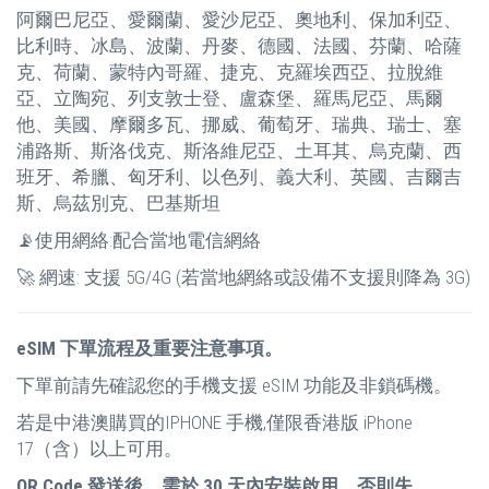
阿爾巴尼亞、愛爾蘭、愛沙尼亞、奧地利、保加利亞、
比利時、冰島、波蘭、丹麥、德國、法國、芬蘭、哈薩
克、荷蘭、蒙特內哥羅、捷克、克羅埃西亞、拉脫維
亞、立陶宛、列支敦士登、盧森堡、羅馬尼亞、馬爾
他、美國、摩爾多瓦、挪威、葡萄牙、瑞典、瑞士、塞
浦路斯、斯洛伐克、斯洛維尼亞、土耳其、烏克蘭、西
班牙、希臘、匈牙利、以色列、義大利、英國、吉爾吉
斯、烏茲別克、巴基斯坦
📡使用網絡:配合當地電信網絡
🚀 網速: 支援 5G/4G (若當地網絡或設備不支援則降為 3G)
eSIM 下單流程及重要注意事項。
下單前請先確認您的手機支援 eSIM 功能及非鎖碼機。
若是中港澳購買的IPHONE 手機,僅限香港版 iPhone
17（含）以上可用。
QR Code 發送後，需於 30 天內安裝啟用，否則失