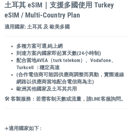
土耳其 eSIM｜支援多國使用 Turkey
eSIM / Multi-Country Plan
適用國家:
土耳其 及 歐美多國
多種方案可選
,
純上網
到達方案內國家即起算天數(24小時制)
配合當地AVEA（turk telekom）、Vodafone、
Turkcell | 穩定高速
(合作電信商可能因供應商調整而異動，實際連線
網路以供應商當地配合電信商為主)
歐洲其他國家及土耳其共用
🛠 客製服務：若需客制天數或流量，請LINE客服詢問。
✈️
適用國家如下 :