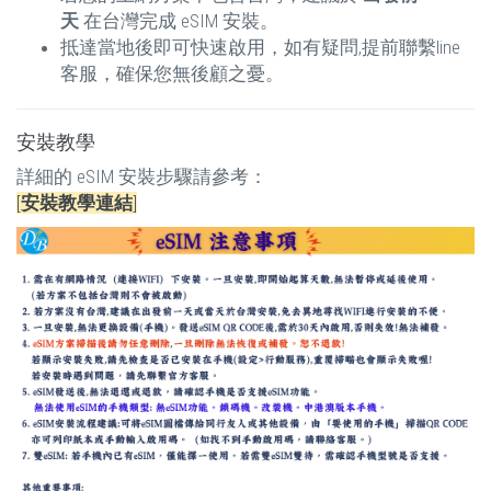
天
在台灣完成 eSIM 安裝。
抵達當地後即可快速啟用，如有疑問,提前聯繫line
客服，確保您無後顧之憂。
安裝教學
詳細的 eSIM 安裝步驟請參考：
[
安裝教學連結
]