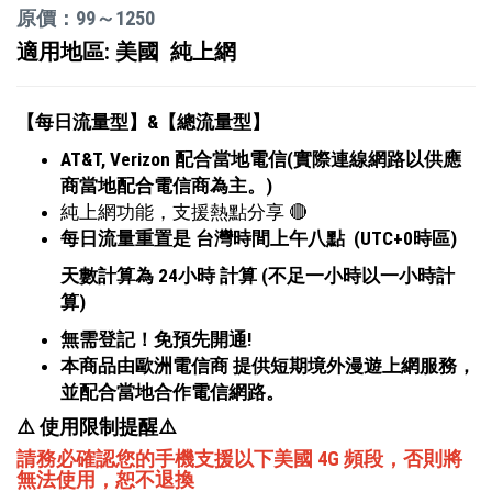
原價：99～1250
適用地區: 美國 純上網
【每日流量型】&【總流量型】
AT&T, Verizon 配合當地電信(實際連線網路以供應
商當地配合電信商為主。)
純上網功能，支援熱點分享 🔴
每日流量重置是 台灣時間上午八點 (UTC+0時區)
天數計算為 24小時 計算 (不足一小時以一小時計
算)
無需登記！免預先開通!
本商品由歐洲電信商 提供短期境外漫遊上網服務，
並配合當地合作電信網路。
⚠️ 使用限制提醒
⚠️
請務必確認您的手機支援以下美國 4G 頻段，否則將
無法使用，恕不退換